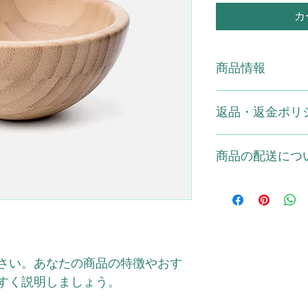
カ
商品情報
商品の詳細を入力し
返品・返金ポリ
明に加え、商品の特
しましょう。
返品・返金規約を入
商品の配送につ
だけなかった場合の
ましょう。規約の内
頼を獲得し、安心し
配送地域、料金、所
する情報を入力して
とで、お客様の信頼
ただけます。
さい。あなたの商品の特徴やおす
すく説明しましょう。