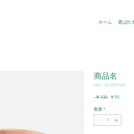
ホーム
選ばれ
商品名
SKU： 671253175371
通
セ
 ￥100 
￥95
常
ー
数量
*
価
ル
格
価
格